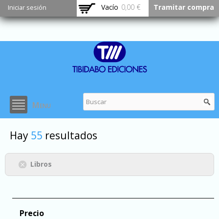
Pasar al
Vacío
0,00 €
Tramitar compra
Iniciar sesión
contenido
principal
Menu
Hay
55
resultados
Libros
Precio