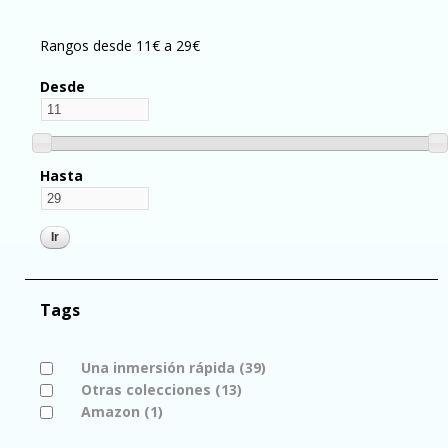
Rangos desde 11€ a 29€
Desde
Hasta
Tags
Apply Una inmersión rápida filter
Una inmersión rápida (39)
Apply Una inmersión
Apply Otras colecciones filter
Otras colecciones (13)
Apply Otras colecciones
rápida filter
Apply Amazon filter
Amazon (1)
Apply Amazon filter
filter