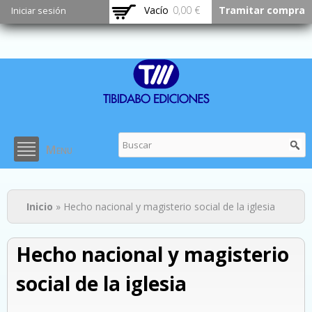
Pasar al
Vacío
0,00 €
Tramitar compra
Iniciar sesión
contenido
principal
Menu
Usted está aquí
Inicio
» Hecho nacional y magisterio social de la iglesia
Hecho nacional y magisterio
social de la iglesia