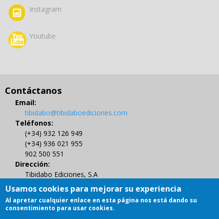
Instagram
Youtube
Contáctanos
Email:
tibidabo@tibidaboediciones.com
Teléfonos:
(+34) 932 126 949
(+34) 936 021 955
902 500 551
Dirección:
Tibidabo Ediciones, S.A
C/ Muntaner 479, 4º
Usamos cookies para mejorar su experiencia
08021 BARCELONA
Al apretar cualquier enlace en esta página nos está dando su
Gestión de Derechos de Autor
consentimiento para usar cookies.