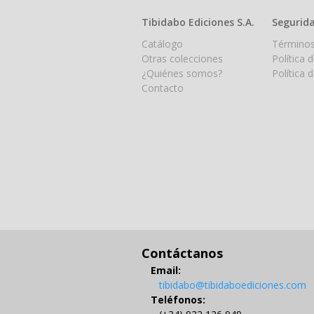
Tibidabo Ediciones S.A.
Segurida
Catálogo
Términos
Otras colecciones
Política 
¿Quiénes somos?
Política 
Contacto
Contáctanos
Email:
tibidabo@tibidaboediciones.com
Teléfonos: