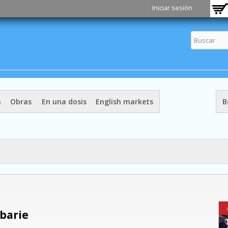
Pasar al
Iniciar sesión
contenido
principal
a
Obras
En una dosis
English markets
B
rbarie