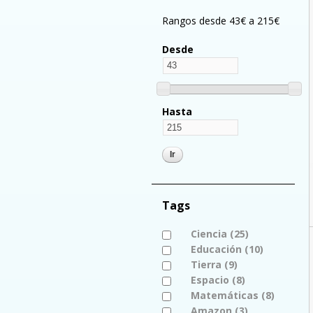
Rangos desde 43€ a 215€
Desde
Hasta
Tags
Apply Ciencia filter
Ciencia (25)
Apply
Apply Educación filter
Educación (10)
Ciencia
Apply
Apply Tierra filter
Tierra (9)
Apply
filter
Educació
Apply Espacio filter
Espacio (8)
Tierra
Apply
filter
Apply Matemáticas filter
Matemáticas (8)
filter
Espacio
Apply
Apply Amazon filter
Amazon (3)
filter
Apply
Matemá