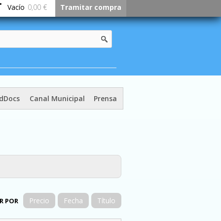
Vacío
0,00 €
Tramitar compra
dDocs
Canal Municipal
Prensa
Precio
Fecha
Título
R POR