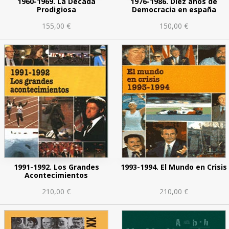
1960-1969. La Década
1976-1986. Diez años de
Prodigiosa
Democracia en españa
155,00 €
150,00 €
1991-1992. Los Grandes
1993-1994. El Mundo en Crisis
Acontecimientos
210,00 €
210,00 €