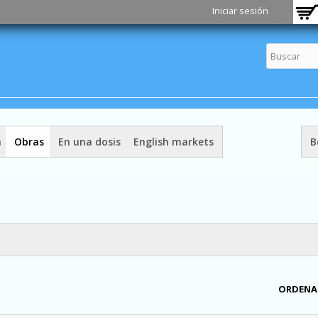
Pasar al
Iniciar sesión
contenido
principal
a
Obras
En una dosis
English markets
B
ORDENA