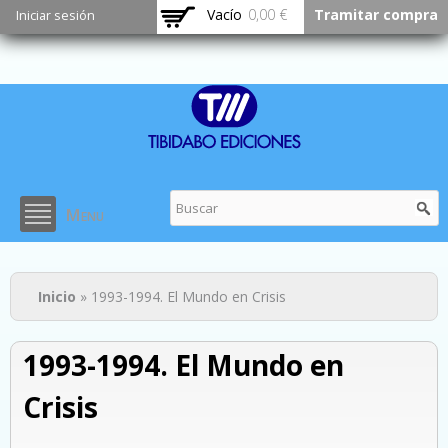
Pasar al
Vacío
0,00 €
Tramitar compra
Iniciar sesión
contenido
principal
Menu
Usted está aquí
Inicio
» 1993-1994. El Mundo en Crisis
1993-1994. El Mundo en
Crisis