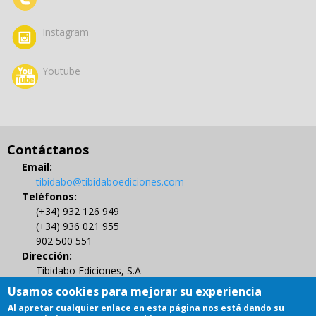
Instagram
Youtube
Contáctanos
Email:
tibidabo@tibidaboediciones.com
Teléfonos:
(+34) 932 126 949
(+34) 936 021 955
902 500 551
Dirección:
Tibidabo Ediciones, S.A
C/ Muntaner 479, 4º
Usamos cookies para mejorar su experiencia
08021 BARCELONA
Al apretar cualquier enlace en esta página nos está dando su