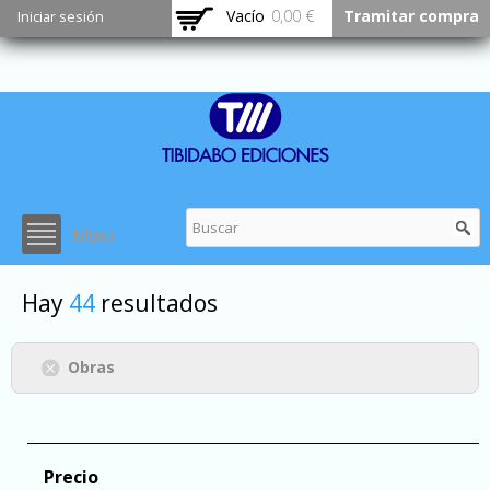
Pasar al
Vacío
0,00 €
Tramitar compra
Iniciar sesión
contenido
principal
Menu
Hay
44
resultados
Obras
Precio