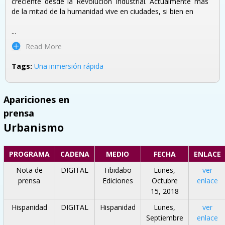
creciente desde la Revolución Industrial. Actualmente más
de la mitad de la humanidad vive en ciudades, si bien en
...
Read More
Tags:
Una inmersión rápida
Apariciones en
prensa
Urbanismo
PROGRAMA
CADENA
MEDIO
FECHA
ENLACE
Nota de
DIGITAL
Tibidabo
Lunes,
ver
prensa
Ediciones
Octubre
enlace
15, 2018
Hispanidad
DIGITAL
Hispanidad
Lunes,
ver
Septiembre
enlace