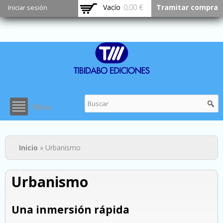
Pasar al
Vacío
0,00 €
Tramitar compra
Iniciar sesión
contenido
principal
Menu
Usted está aquí
Inicio
» Urbanismo
Urbanismo
Una inmersión rápida