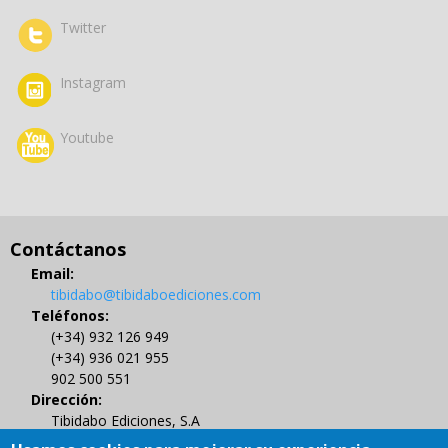
Twitter
Instagram
Youtube
Contáctanos
Email:
tibidabo@tibidaboediciones.com
Teléfonos:
(+34) 932 126 949
(+34) 936 021 955
902 500 551
Dirección:
Tibidabo Ediciones, S.A
C/ Muntaner 479, 4º