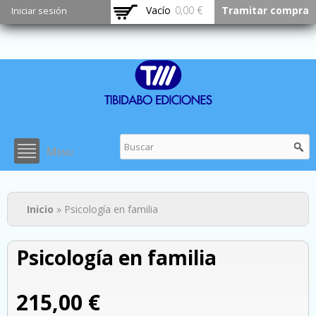
Pasar al
Vacío
0,00 €
Tramitar compra
Iniciar sesión
contenido
principal
Menu
Usted está aquí
Inicio
» Psicología en familia
Psicología en familia
215,00 €