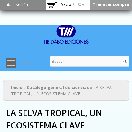
Pasar al
Vacío
0,00 €
Tramitar compra
Iniciar sesión
contenido
principal
Menu
Usted está aquí
Inicio
»
Catálogo general de ciencias
» LA SELVA
TROPICAL, UN ECOSISTEMA CLAVE
LA SELVA TROPICAL, UN
ECOSISTEMA CLAVE