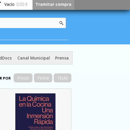
Vacío
0,00 €
Tramitar compra
dDocs
Canal Municipal
Prensa
Precio
Fecha
Título
R POR