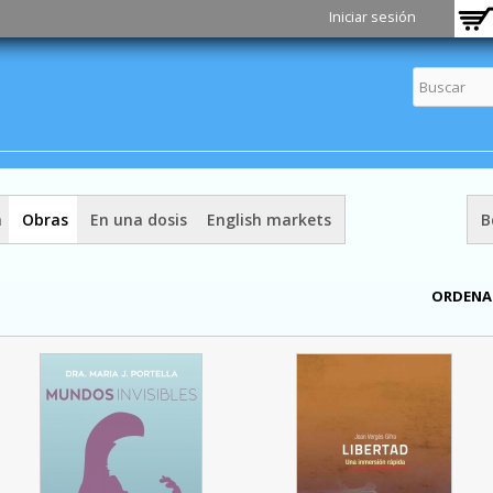
Pasar al
Iniciar sesión
contenido
principal
a
Obras
En una dosis
English markets
B
ORDENA