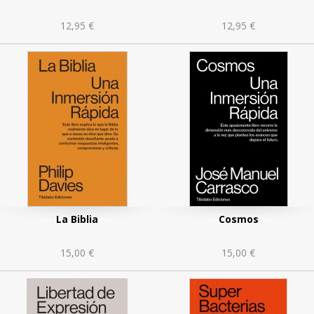
ticas
12,95 €
12,95 €
men
ón
La Biblia
Cosmos
15,00 €
15,00 €