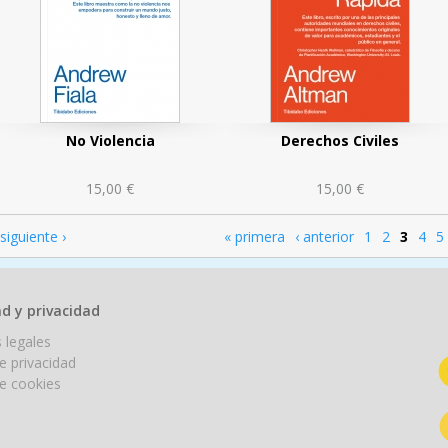
No Violencia
Derechos Civiles
15,00 €
15,00 €
siguiente ›
« primera
‹ anterior
1
2
3
4
5
Páginas
d y privacidad
 legales
de privacidad
de cookies