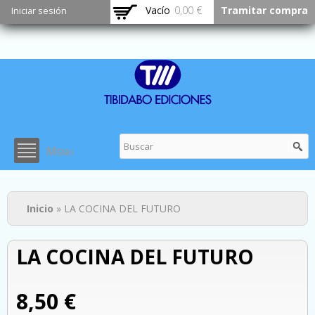
Pasar al
Vacío
0,00 €
Tramitar compra
Iniciar sesión
contenido
principal
Menu
Usted está aquí
Inicio
» LA COCINA DEL FUTURO
LA COCINA DEL FUTURO
8,50 €