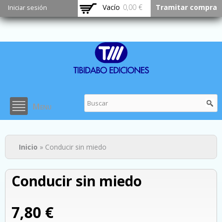
Pasar al
Vacío
0,00 €
Tramitar compra
Iniciar sesión
contenido
principal
Menu
Usted está aquí
Inicio
» Conducir sin miedo
Conducir sin miedo
7,80 €