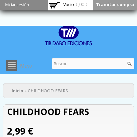
Pasar al
Vacío
0,00 €
Tramitar compra
Iniciar sesión
contenido
principal
Menu
Usted está aquí
Inicio
» CHILDHOOD FEARS
CHILDHOOD FEARS
2,99 €