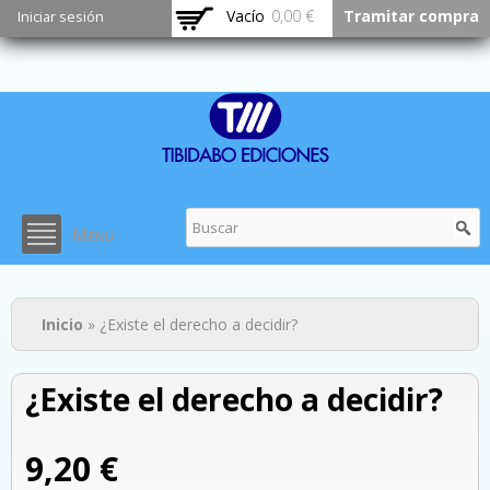
Pasar al
Vacío
0,00 €
Tramitar compra
Iniciar sesión
contenido
principal
Menu
Usted está aquí
Inicio
» ¿Existe el derecho a decidir?
¿Existe el derecho a decidir?
9,20 €