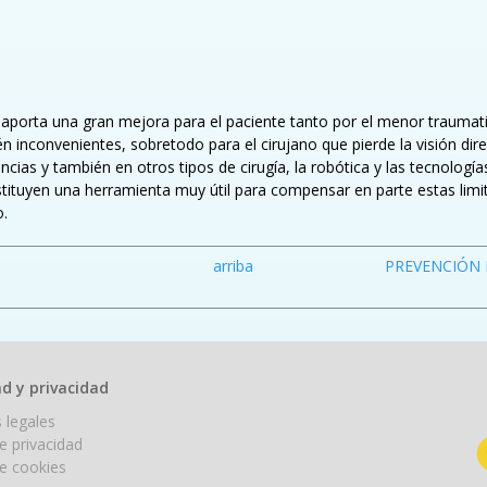
 aporta una gran mejora para el paciente tanto por el menor traum
inconvenientes, sobretodo para el cirujano que pierde la visión direc
ncias y también en otros tipos de cirugía, la robótica y las tecnologí
ituyen una herramienta muy útil para compensar en parte estas limi
o.
arriba
PREVENCIÓN 
d y privacidad
 legales
de privacidad
de cookies