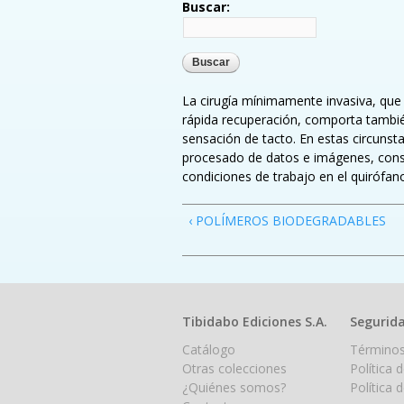
Buscar:
La cirugía mínimamente invasiva, que
rápida recuperación, comporta también 
sensación de tacto. En estas circunsta
procesado de datos e imágenes, const
condiciones de trabajo en el quirófan
‹ POLÍMEROS BIODEGRADABLES
Tibidabo Ediciones S.A.
Segurida
Catálogo
Términos
Otras colecciones
Política 
¿Quiénes somos?
Política 