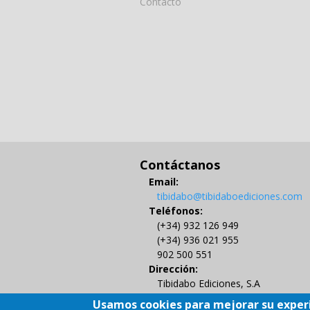
Contacto
Contáctanos
Email:
tibidabo@tibidaboediciones.com
Teléfonos:
(+34) 932 126 949
(+34) 936 021 955
902 500 551
Dirección:
Tibidabo Ediciones, S.A
C/ Muntaner 479, 4º
Usamos cookies para mejorar su exper