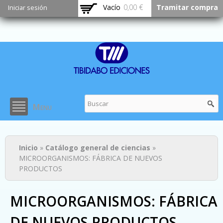
Pasar al
Vacío
0,00 €
Tramitar compra
Iniciar sesión
contenido
principal
Menu
Usted está aquí
Inicio
»
Catálogo general de ciencias
»
MICROORGANISMOS: FÁBRICA DE NUEVOS
PRODUCTOS
MICROORGANISMOS: FÁBRICA
DE NUEVOS PRODUCTOS