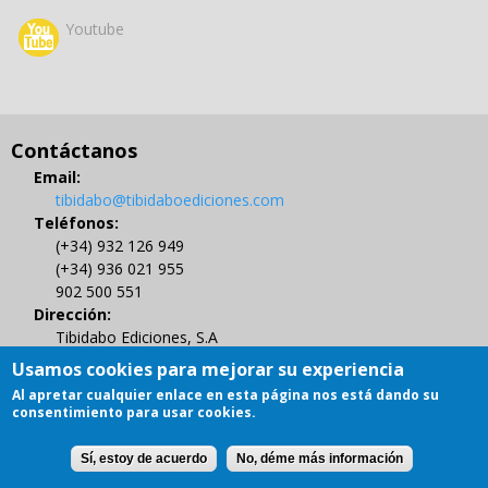
Youtube
Contáctanos
Email:
tibidabo@tibidaboediciones.com
Teléfonos:
(+34) 932 126 949
(+34) 936 021 955
902 500 551
Dirección:
Tibidabo Ediciones, S.A
C/ Muntaner 479, 4º
Usamos cookies para mejorar su experiencia
08021 BARCELONA
Al apretar cualquier enlace en esta página nos está dando su
Gestión de Derechos de Autor
consentimiento para usar cookies.
Sí, estoy de acuerdo
No, déme más información