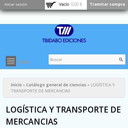
Pasar al
Vacío
0,00 €
Tramitar compra
Iniciar sesión
contenido
principal
Menu
Usted está aquí
Inicio
»
Catálogo general de ciencias
» LOGÍSTICA Y
TRANSPORTE DE MERCANCIAS
LOGÍSTICA Y TRANSPORTE DE
MERCANCIAS