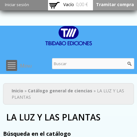
Pasar al
Vacío
0,00 €
Tramitar compra
Iniciar sesión
contenido
principal
Menu
Usted está aquí
Inicio
»
Catálogo general de ciencias
» LA LUZ Y LAS
PLANTAS
LA LUZ Y LAS PLANTAS
Búsqueda en el catálogo