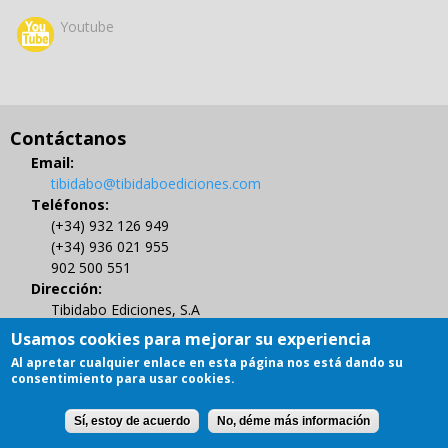
Youtube
Contáctanos
Email:
tibidabo@tibidaboediciones.com
Teléfonos:
(+34) 932 126 949
(+34) 936 021 955
902 500 551
Dirección:
Tibidabo Ediciones, S.A
C/ Muntaner 479, 4º
Usamos cookies para mejorar su experiencia
08021 BARCELONA
Al apretar cualquier enlace en esta página nos está dando su
Gestión de Derechos de Autor
consentimiento para usar cookies.
Sí, estoy de acuerdo
No, déme más información