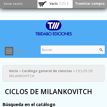
Pasar al
Vacío
0,00 €
Tramitar compra
Iniciar sesión
contenido
principal
Menu
Usted está aquí
Inicio
»
Catálogo general de ciencias
» CICLOS DE
MILANKOVITCH
CICLOS DE MILANKOVITCH
Búsqueda en el catálogo