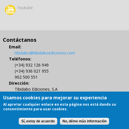
Youtube
Contáctanos
Email:
tibidabo@tibidaboediciones.com
Teléfonos:
(+34) 932 126 949
(+34) 936 021 955
902 500 551
Dirección:
Tibidabo Ediciones, S.A
C/ Muntaner 479, 4º
Usamos cookies para mejorar su experiencia
08021 BARCELONA
Al apretar cualquier enlace en esta página nos está dando su
Gestión de Derechos de Autor
consentimiento para usar cookies.
Sí, estoy de acuerdo
No, déme más información