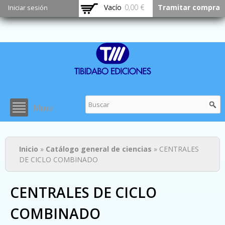
Pasar al
Vacío
0,00 €
Tramitar compra
Iniciar sesión
contenido
principal
Menu
Usted está aquí
Inicio
»
Catálogo general de ciencias
» CENTRALES
DE CICLO COMBINADO
CENTRALES DE CICLO
COMBINADO