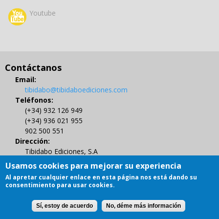
Youtube
Contáctanos
Email:
tibidabo@tibidaboediciones.com
Teléfonos:
(+34) 932 126 949
(+34) 936 021 955
902 500 551
Dirección:
Tibidabo Ediciones, S.A
C/ Muntaner 479, 4º
Usamos cookies para mejorar su experiencia
08021 BARCELONA
Al apretar cualquier enlace en esta página nos está dando su
Gestión de Derechos de Autor
consentimiento para usar cookies.
Sí, estoy de acuerdo
No, déme más información