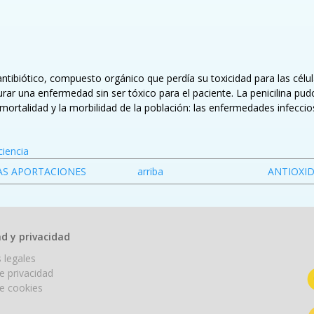
er antibiótico, compuesto orgánico que perdía su toxicidad para las c
ar una enfermedad sin ser tóxico para el paciente. La penicilina pudo
mortalidad y la morbilidad de la población: las enfermedades infeccios
ciencia
AS APORTACIONES
arriba
ANTIOXID
d y privacidad
 legales
de privacidad
de cookies