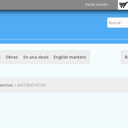
Pasar al
Iniciar sesión
contenido
principal
a
Obras
En una dosis
English markets
B
iencias
» ANTIBIÓTICOS