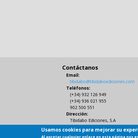
Contáctanos
Email:
tibidabo@tibidaboediciones.com
Teléfonos:
(+34) 932 126 949
(+34) 936 021 955
902 500 551
Dirección:
Tibidabo Ediciones, S.A
C/ Muntaner 479, 4º
Usamos cookies para mejorar su exper
08021 BARCELONA
Al apretar cualquier enlace en esta página nos 