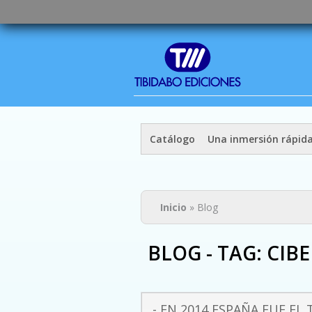
Catálogo
Una inmersión rápid
Usted está aquí
Inicio
» Blog
BLOG - TAG: CI
- EN 2014 ESPAÑA FUE EL 