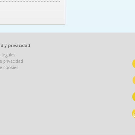
 el tercer país del mundo en sufrir más ataques cibernéticos tras Estados Unido
d y privacidad
 legales
de privacidad
de cookies