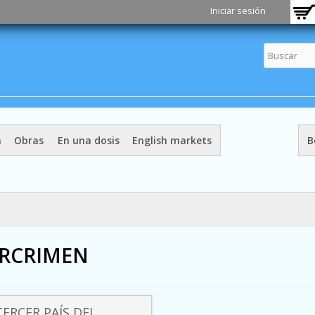
Pasar al
Iniciar sesión
contenido
principal
a
Obras
En una dosis
English markets
B
BERCRIMEN
TERCER PAÍS DEL