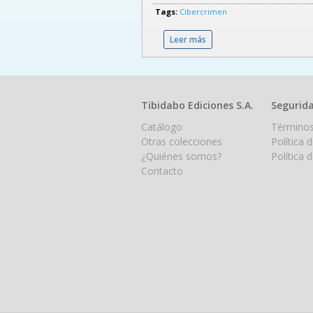
Tags:
Cibercrimen
Leer más
sobre - En 2014 España fue
Tibidabo Ediciones S.A.
Segurida
Catálogo
Términos
Otras colecciones
Política 
¿Quiénes somos?
Política 
Contacto