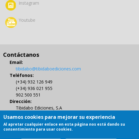
Instagram
Youtube
Contáctanos
Email:
tibidabo@tibidaboediciones.com
Teléfonos:
(+34) 932 126 949
(+34) 936 021 955
902 500 551
Dirección:
Tibidabo Ediciones, S.A
C/ Muntaner 479, 4º
Usamos cookies para mejorar su experiencia
08021 BARCELONA
Al apretar cualquier enlace en esta página nos está dando su
Gestión de Derechos de Autor
consentimiento para usar cookies.