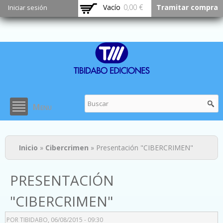
Pasar al
Vacío
0,00 €
Tramitar compra
Iniciar sesión
contenido
principal
Menu
Usted está aquí
Inicio
»
Cibercrimen
» Presentación "CIBERCRIMEN"
PRESENTACIÓN
"CIBERCRIMEN"
POR
TIBIDABO
, 06/08/2015 - 09:30