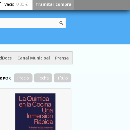
Vacío
0,00 €
Tramitar compra
dDocs
Canal Municipal
Prensa
Precio
Fecha
Título
R POR