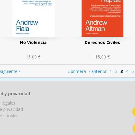
No Violencia
Derechos Civiles
15,00 €
15,00 €
siguiente ›
« primera
‹ anterior
1
2
3
4
5
Páginas
d y privacidad
 legales
de privacidad
de cookies