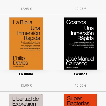
ticas
12,95 €
12,95 €
men
ón
La Biblia
Cosmos
15,00 €
15,00 €