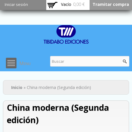
Pasar al
Vacío
0,00 €
Tramitar compra
Iniciar sesión
contenido
principal
Menu
Usted está aquí
Inicio
» China moderna (Segunda edición)
China moderna (Segunda
edición)