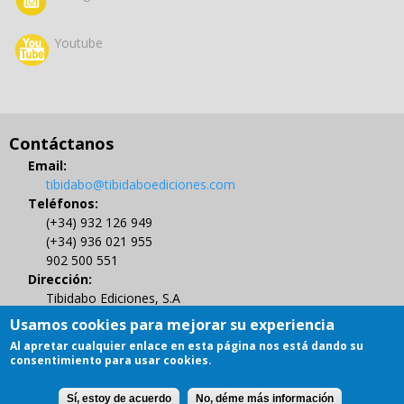
Youtube
Contáctanos
Email:
tibidabo@tibidaboediciones.com
Teléfonos:
(+34) 932 126 949
(+34) 936 021 955
902 500 551
Dirección:
Tibidabo Ediciones, S.A
C/ Muntaner 479, 4º
Usamos cookies para mejorar su experiencia
08021 BARCELONA
Al apretar cualquier enlace en esta página nos está dando su
Gestión de Derechos de Autor
consentimiento para usar cookies.
Sí, estoy de acuerdo
No, déme más información