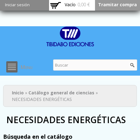
Pasar al
Vacío
0,00 €
Tramitar compra
Iniciar sesión
contenido
principal
Menu
Usted está aquí
Inicio
»
Catálogo general de ciencias
»
NECESIDADES ENERGÉTICAS
NECESIDADES ENERGÉTICAS
Búsqueda en el catálogo