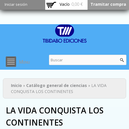
Pasar al
Vacío
0,00 €
Tramitar compra
Iniciar sesión
contenido
principal
Menu
Usted está aquí
Inicio
»
Catálogo general de ciencias
» LA VIDA
CONQUISTA LOS CONTINENTES
LA VIDA CONQUISTA LOS
CONTINENTES