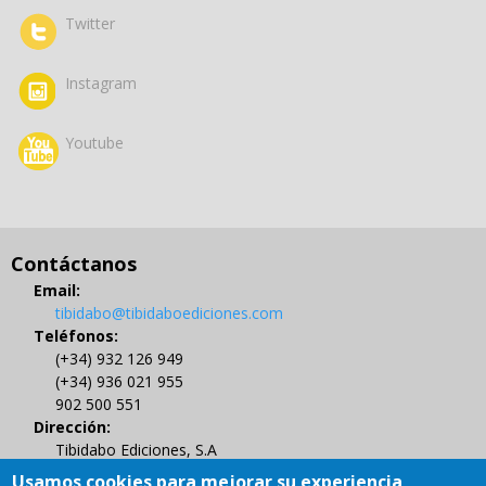
Twitter
Instagram
Youtube
Contáctanos
Email:
tibidabo@tibidaboediciones.com
Teléfonos:
(+34) 932 126 949
(+34) 936 021 955
902 500 551
Dirección:
Tibidabo Ediciones, S.A
C/ Muntaner 479, 4º
Usamos cookies para mejorar su experiencia