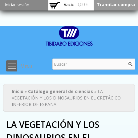
Pasar al
Vacío
0,00 €
Tramitar compra
Iniciar sesión
contenido
principal
Menu
Usted está aquí
Inicio
»
Catálogo general de ciencias
» LA
VEGETACIÓN Y LOS DINOSAURIOS EN EL CRETÁCICO
INFERIOR DE ESPAÑA
LA VEGETACIÓN Y LOS
DINOSAURIOS EN EL