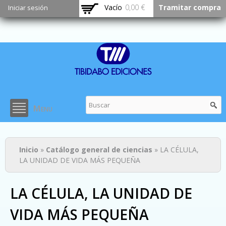
Pasar al
Vacío
0,00 €
Tramitar compra
Iniciar sesión
contenido
principal
Menu
Usted está aquí
Inicio
»
Catálogo general de ciencias
» LA CÉLULA,
LA UNIDAD DE VIDA MÁS PEQUEÑA
LA CÉLULA, LA UNIDAD DE
VIDA MÁS PEQUEÑA