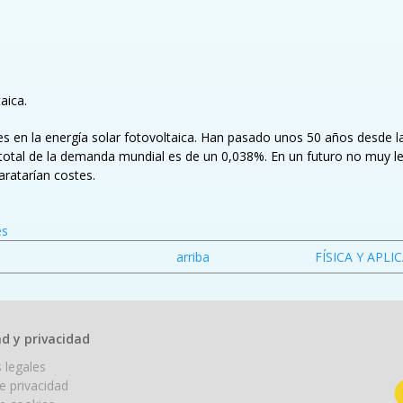
aica.
es en la energía solar fotovoltaica. Han pasado unos 50 años desde la
 total de la demanda mundial es de un 0,038%. En un futuro no muy le
ratarían costes.
es
arriba
FÍSICA Y APL
d y privacidad
 legales
de privacidad