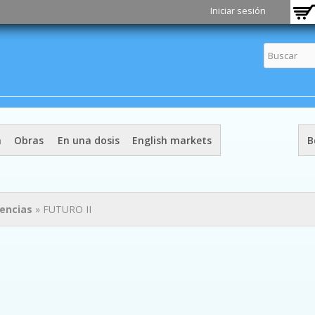
Pasar al
Iniciar sesión
contenido
principal
a
Obras
En una dosis
English markets
B
iencias
» FUTURO II