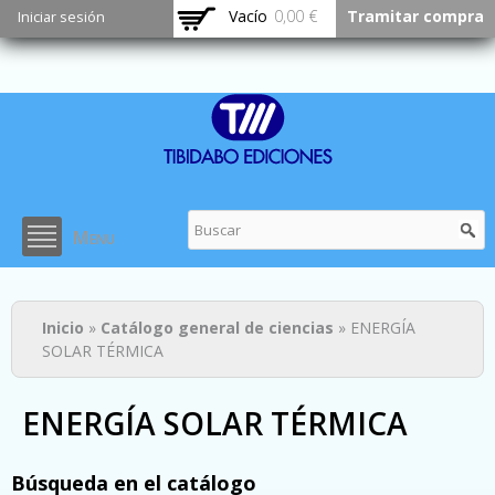
Pasar al
Vacío
0,00 €
Tramitar compra
Iniciar sesión
contenido
principal
Menu
Usted está aquí
Inicio
»
Catálogo general de ciencias
» ENERGÍA
SOLAR TÉRMICA
ENERGÍA SOLAR TÉRMICA
Búsqueda en el catálogo