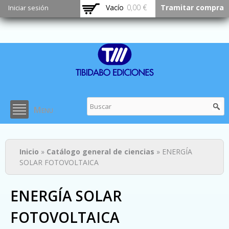
Pasar al
Vacío
0,00 €
Tramitar compra
Iniciar sesión
contenido
principal
Menu
Usted está aquí
Inicio
»
Catálogo general de ciencias
» ENERGÍA
SOLAR FOTOVOLTAICA
ENERGÍA SOLAR
FOTOVOLTAICA