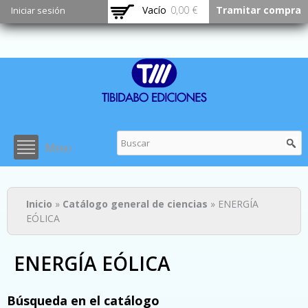
Pasar al
Vacío
0,00 €
Tramitar compra
Iniciar sesión
contenido
principal
Menu
Usted está aquí
Inicio
»
Catálogo general de ciencias
» ENERGÍA
EÓLICA
ENERGÍA EÓLICA
Búsqueda en el catálogo