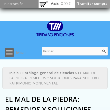
Pasar al
Vacío
0,00 €
Tramitar compra
Iniciar sesión
contenido
principal
Menu
Usted está aquí
Inicio
»
Catálogo general de ciencias
» EL MAL DE
LA PIEDRA: REMEDIOS Y SOLUCIONES PARA NUESTRO
PATRIMONIO MONUMENTAL
EL MAL DE LA PIEDRA:
REMEDIOS Y SOLUCIONES