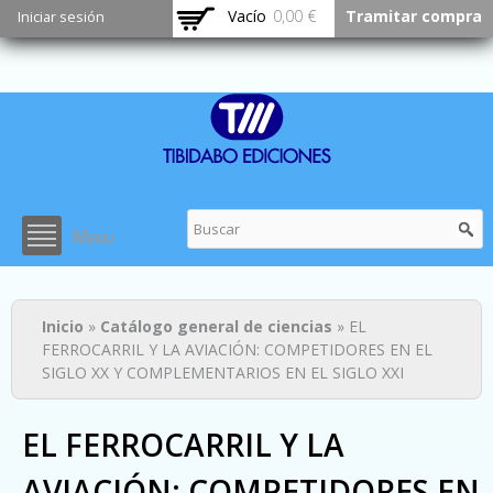
Pasar al
Vacío
0,00 €
Tramitar compra
Iniciar sesión
contenido
principal
Menu
Usted está aquí
Inicio
»
Catálogo general de ciencias
» EL
FERROCARRIL Y LA AVIACIÓN: COMPETIDORES EN EL
SIGLO XX Y COMPLEMENTARIOS EN EL SIGLO XXI
EL FERROCARRIL Y LA
AVIACIÓN: COMPETIDORES EN