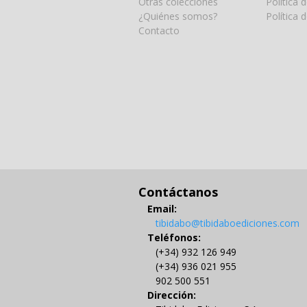
Otras colecciones
Política 
¿Quiénes somos?
Política 
Contacto
Contáctanos
Email:
tibidabo@tibidaboediciones.com
Teléfonos:
(+34) 932 126 949
(+34) 936 021 955
902 500 551
Dirección: