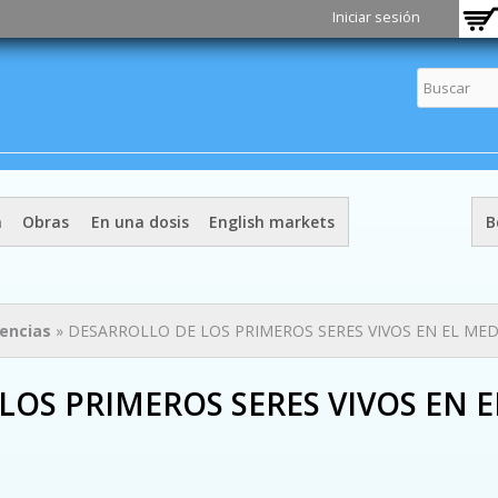
Pasar al
Iniciar sesión
contenido
principal
a
Obras
En una dosis
English markets
B
iencias
» DESARROLLO DE LOS PRIMEROS SERES VIVOS EN EL ME
LOS PRIMEROS SERES VIVOS EN 